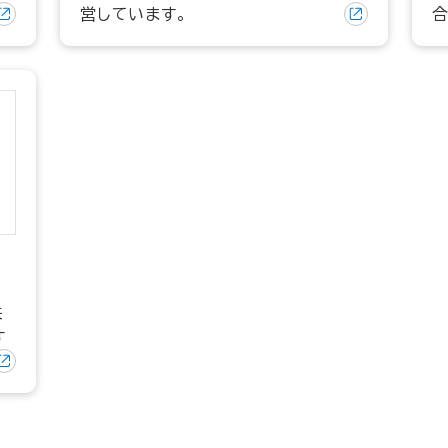
営しています。
合
来
す