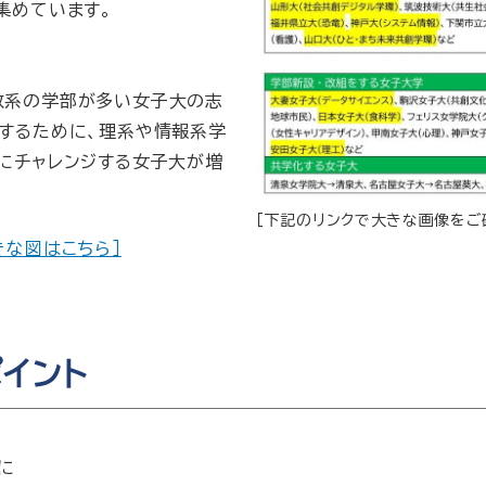
集めています。
政系の学部が多い女子大の志
するために、理系や情報系学
にチャレンジする女子大が増
［下記のリンクで大きな画像をご
きな図はこちら］
イント
に