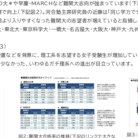
0大＊や早慶・MARCHなど難関大志向が強まっています（下
で向上（下記図２）。河合塾主席研究員の近藤は「同じ学力で
前より入りやすくなった難関大の志望者が増えていると指摘し
・東北大・東京科学大・一橋大・名古屋大・大阪大・神戸大・九
３）
置などを背景に、理工系を志望する女子受験生が増加していま
が少なかった、いわゆるガチ理系への進出が目立っています。
図３
図２：難関大合格率の推移（下記のリンクで大きな