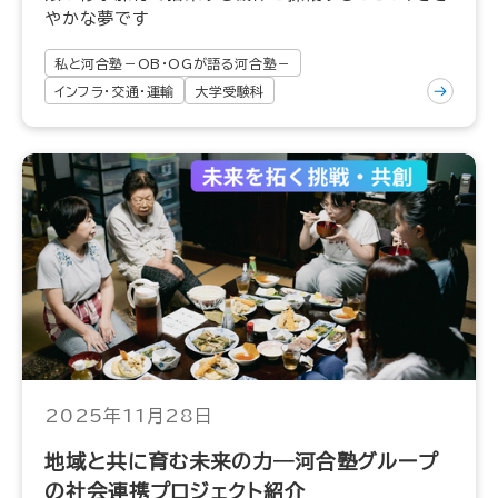
やかな夢です
私と河合塾－OB・OGが語る河合塾－
インフラ・交通・運輸
大学受験科
2025年11月28日
地域と共に育む未来の力―河合塾グループ
の社会連携プロジェクト紹介