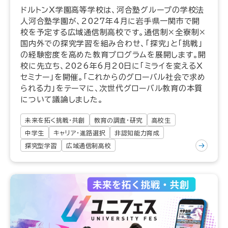
ドルトンX学園高等学校は、河合塾グループの学校法
人河合塾学園が、2027年4月に岩手県一関市で開
校を予定する広域通信制高校です。通信制×全寮制×
国内外での探究学習を組み合わせ、「探究」と「挑戦」
の経験密度を高めた教育プログラムを展開します。開
校に先立ち、2026年6月20日に「ミライを変えるX
セミナー」を開催。「これからのグローバル社会で求め
られる力」をテーマに、次世代グローバル教育の本質
について議論しました。
未来を拓く挑戦・共創
教育の調査・研究
高校生
中学生
キャリア・進路選択
非認知能力育成
探究型学習
広域通信制高校